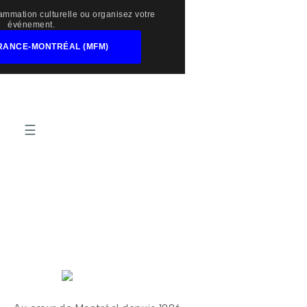
mmation culturelle ou organisez votre
événement.
RANCE-MONTRÉAL (MFM)
☰
ÉTIQUETTE :
THÉÂTRE