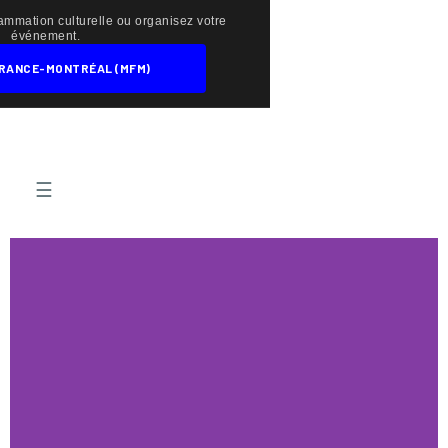
mmation culturelle ou organisez votre
événement.
FRANCE-MONTRÉAL (MFM)
☰